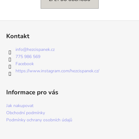
a
j
í
Z
t
á
Kontakt
?
p
a
info
@
hezcispanek.cz
t
775 986 569
í
Facebook
https://www.instagram.com/hezcispanek.cz/
HLEDAT
Informace pro vás
Jak nakupovat
Obchodní podmínky
Podmínky ochrany osobních údajů