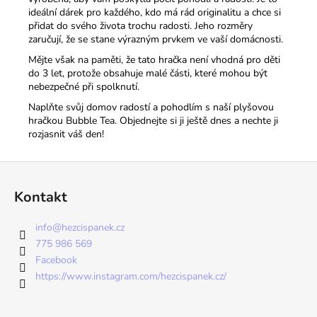
ideální dárek pro každého, kdo má rád originalitu a chce si
přidat do svého života trochu radosti. Jeho rozměry
zaručují, že se stane výrazným prvkem ve vaší domácnosti.
Mějte však na paměti, že tato hračka není vhodná pro děti
do 3 let, protože obsahuje malé části, které mohou být
nebezpečné při spolknutí.
Naplňte svůj domov radostí a pohodlím s naší plyšovou
hračkou Bubble Tea. Objednejte si ji ještě dnes a nechte ji
rozjasnit váš den!
Z
á
Kontakt
p
a
info
@
hezcispanek.cz
t
775 986 569
í
Facebook
https://www.instagram.com/hezcispanek.cz/