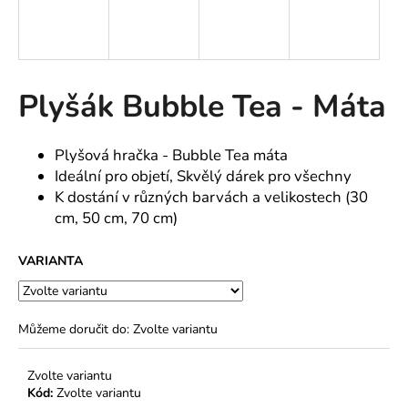
a
j
í
t
Plyšák Bubble Tea - Máta
?
Plyšová hračka - Bubble Tea máta
Ideální pro objetí, Skvělý dárek pro všechny
K dostání v různých barvách a velikostech (30
HLEDAT
cm, 50 cm, 70 cm)
VARIANTA
Můžeme doručit do:
Zvolte variantu
Zvolte variantu
Kód:
Zvolte variantu