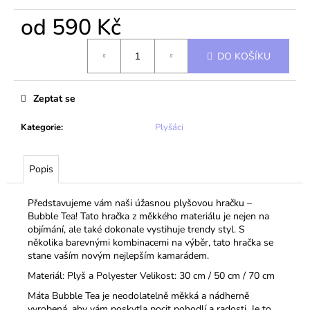
od
590 Kč
Měrná
DO KOŠÍKU
cena:
Zeptat se
Kategorie
:
Plyšáci
Popis
Představujeme vám naši úžasnou plyšovou hračku –
Bubble Tea! Tato hračka z měkkého materiálu je nejen na
objímání, ale také dokonale vystihuje trendy styl. S
několika barevnými kombinacemi na výběr, tato hračka se
stane vaším novým nejlepším kamarádem.
Materiál: Plyš a Polyester Velikost: 30 cm / 50 cm / 70 cm
Máta Bubble Tea je neodolatelně měkká a nádherně
vyrobená, aby vám poskytla pocit pohodlí a radosti. Je to