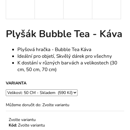
a
j
í
t
Plyšák Bubble Tea - Káva
?
Plyšová hračka - Bubble Tea Káva
Ideální pro objetí, Skvělý dárek pro všechny
K dostání v různých barvách a velikostech (30
HLEDAT
cm, 50 cm, 70 cm)
VARIANTA
Můžeme doručit do:
Zvolte variantu
Zvolte variantu
Kód:
Zvolte variantu