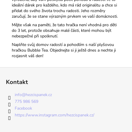
ideální dárek pro každého, kdo má rád originalitu a chce si
přidat do svého života trochu radosti. Jeho rozměry
zaručují, že se stane výrazným prvkem ve vaší domácnosti.
Mějte však na paměti, že tato hračka není vhodná pro děti
do 3 let, protože obsahuje malé části, které mohou být
nebezpečné při spolknutí.
Naplňte svůj domov radostí a pohodlím s naší plyšovou
hračkou Bubble Tea. Objednejte si ji ještě dnes a nechte ji
rozjasnit váš den!
Z
á
Kontakt
p
a
info
@
hezcispanek.cz
t
775 986 569
í
Facebook
https://www.instagram.com/hezcispanek.cz/