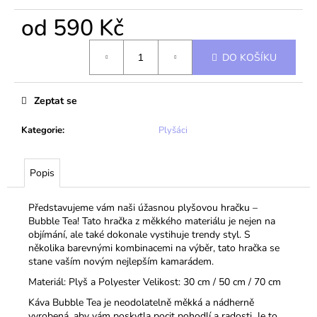
od
590 Kč
Měrná
DO KOŠÍKU
cena:
Zeptat se
Kategorie
:
Plyšáci
Popis
Představujeme vám naši úžasnou plyšovou hračku –
Bubble Tea! Tato hračka z měkkého materiálu je nejen na
objímání, ale také dokonale vystihuje trendy styl. S
několika barevnými kombinacemi na výběr, tato hračka se
stane vaším novým nejlepším kamarádem.
Materiál: Plyš a Polyester Velikost: 30 cm / 50 cm / 70 cm
Káva Bubble Tea je neodolatelně měkká a nádherně
vyrobená, aby vám poskytla pocit pohodlí a radosti. Je to